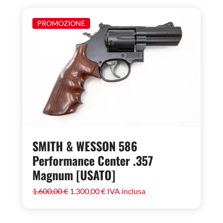
PROMOZIONE
SMITH & WESSON 586
Performance Center .357
Magnum [USATO]
Il
Il
1.600,00
€
1.300,00
€
IVA inclusa
prezzo
prezzo
originale
attuale
era:
è:
1.600,00 €.
1.300,00 €.