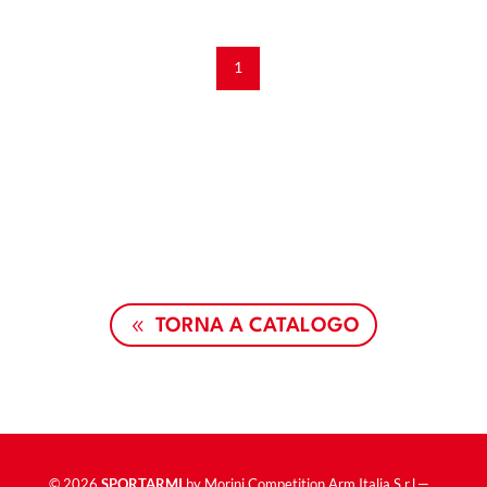
1
TORNA A CATALOGO
© 2026
SPORTARMI
by Morini Competition Arm Italia S.r.l.—