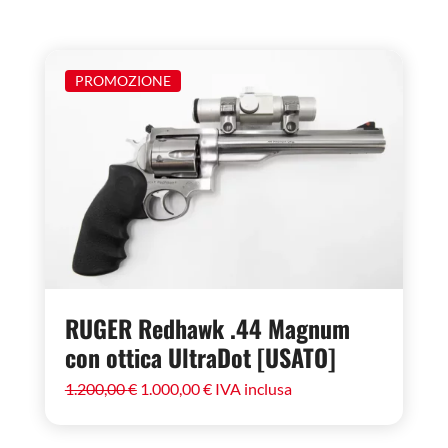
PROMOZIONE
RUGER Redhawk .44 Magnum
con ottica UltraDot [USATO]
Il
Il
1.200,00
€
1.000,00
€
IVA inclusa
prezzo
prezzo
originale
attuale
era:
è: