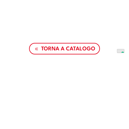
TORNA A CATALOGO
© 2026
SPORTARMI
by Morini Competition Arm Italia S.r.l.—
All rights reserved —
P.IVA 02781540220
Sede Legale: Via Jacopino da Lizzana 2, Rovereto, Trento.
Iscritta al Registro Imprese di Trento
Numero REA:
TN-249451