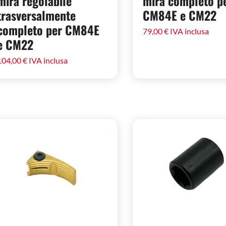
mira regolabile
mira completo p
trasversalmente
CM84E e CM22
completo per CM84E
79,00
€
IVA inclusa
e CM22
104,00
€
IVA inclusa