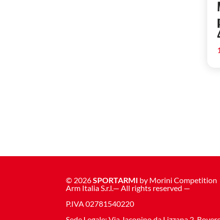
© 2026
SPORTARMI
by Morini Competition
Arm Italia S.r.l.— All rights reserved —
P.IVA 02781540220
Sede Legale: Via Jacopino da Lizzana 2, Rovere