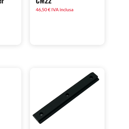
er
CM22
46,50
€
IVA inclusa