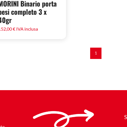
MORINI Binario porta
pesi completo 3 x
40gr
152,00
€
IVA inclusa
1
S
to,